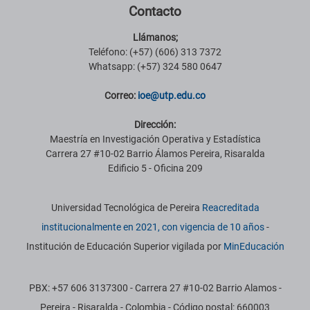
Contacto
Llámanos;
Teléfono: (+57) (606) 313 7372
Whatsapp: (+57) 324 580 0647
Correo:
ioe@utp.edu.co
Dirección:
Maestría en Investigación Operativa y Estadística
Carrera 27 #10-02 Barrio Álamos Pereira, Risaralda
Edificio 5 - Oficina 209
Información institucional
Universidad Tecnológica de Pereira
Reacreditada
institucionalmente en 2021, con vigencia de 10 años
-
Institución de Educación Superior vigilada por
MinEducación
PBX: +57 606 3137300 - Carrera 27 #10-02 Barrio Alamos -
Pereira - Risaralda - Colombia - Código postal: 660003