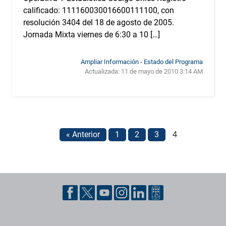
calificado: 111160030016600111100, con
resolución 3404 del 18 de agosto de 2005.
Jornada Mixta viernes de 6:30 a 10 […]
Ampliar Información - Estado del Programa
Actualizada:
11 de mayo de 2010 3:14 AM
4
« Anterior
1
2
3
Pie de página con información de contacto, redes sociales y datos ins