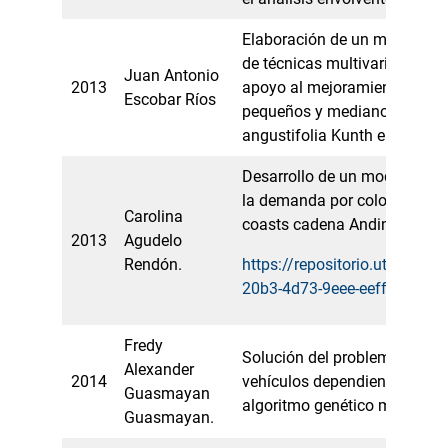
Elaboración de un modelo ma
de técnicas multivariadas qu
Juan Antonio
2013
apoyo al mejoramiento de la 
Escobar Ríos
pequeños y medianos produc
angustifolia Kunth en el Eje 
Desarrollo de un modelo para
la demanda por color en la 
Carolina
coasts cadena Andina s.a
2013
Agudelo
Rendón.
https://repositorio.utp.edu.
20b3-4d73-9eee-eeff4c0e427
Fredy
Solución del problema de rut
Alexander
2014
vehículos dependientes del t
Guasmayan
algoritmo genético modifica
Guasmayan.