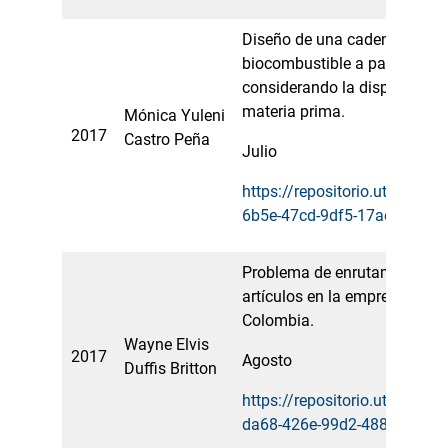
Diseño de una cadena de sum
biocombustible a partir de re
considerando la disponibilida
materia prima.
Mónica Yuleni
2017
Castro Peña
Julio
https://repositorio.utp.edu.
6b5e-47cd-9df5-17aeae71dc
Problema de enrutamiento de 
artículos en la empresa BE
Colombia.
Wayne Elvis
2017
Agosto
Duffis Britton
https://repositorio.utp.edu.
da68-426e-99d2-488e1a398