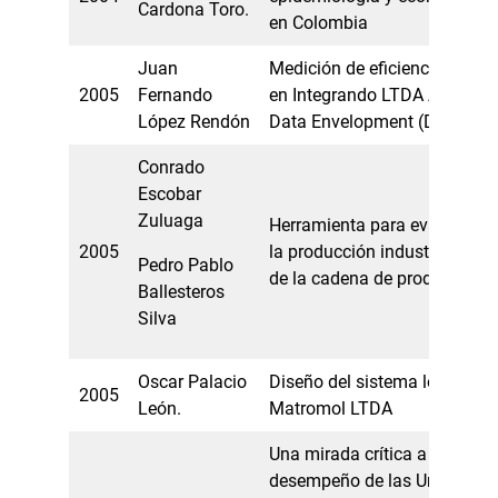
Cardona Toro.
en Colombia
Juan
Medición de eficiencias de lo
2005
Fernando
en Integrando LTDA Aplicació
López Rendón
Data Envelopment (DEA) soft
Conrado
Escobar
Zuluaga
Herramienta para evaluar la 
2005
la producción industrial des
Pedro Pablo
de la cadena de producción
Ballesteros
Silva
Oscar Palacio
Diseño del sistema logístico
2005
León.
Matromol LTDA
Una mirada crítica a los indi
desempeño de las Universid