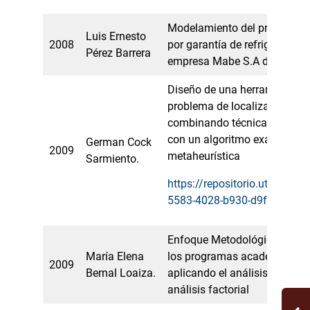
Modelamiento del proceso d
Luis Ernesto
2008
por garantía de refrigeradore
Pérez Barrera
empresa Mabe S.A de la ciu
Diseño de una herramienta lú
problema de localización de u
combinando técnicas de análi
con un algoritmo exacto y un
German Cock
2009
metaheurística
Sarmiento.
https://repositorio.utp.edu.
5583-4028-b930-d9fc8a4bb
Enfoque Metodológico para m
María Elena
los programas académicos d
2009
Bernal Loaiza.
aplicando el análisis envolve
análisis factorial