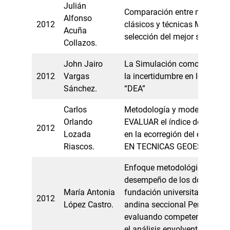
Julián
Comparación entre métodos e
Alfonso
2012
clásicos y técnicas Metaheurí
Acuña
selección del mejor subconju
Collazos.
John Jairo
La Simulación como alternati
2012
Vargas
la incertidumbre en los dato
Sánchez.
“DEA”
Carlos
Metodología y modelo de si
Orlando
EVALUAR el índice de pérdida
2012
Lozada
en la ecorregión del eje caf
Riascos.
EN TECNICAS GEOESTADIST
Enfoque metodológico para e
desempeño de los docentes d
María Antonia
fundación universitaria del á
2012
López Castro.
andina seccional Pereira,
evaluando competencias y a
el análisis envolvente de dat