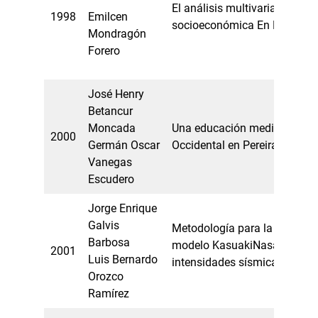
El análisis multivariante y la 
1998
Emilcen
socio­económica En FISICO
Mondragón
Forero
José Henry
Betancur
Moncada
Una educación media técnica 
2000
Germán Oscar
Occidental en Pereira
Vanegas
Escudero
Jorge Enrique
Galvis
Metodología para la aplicaci
Barbosa
modelo Kasuaki­Nasaki en la
2001
Luis Bernardo
intensidades sísmicas
Orozco
Ramírez