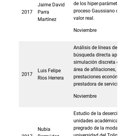
de los hiper-parámetros del K
Jaime David
proceso Gaussiano con algor
2017
Parra
valor real.
Martínez
Noviembre
Análisis de líneas de espera 
búsqueda directa aplicada a
simulación discreta de atenció
área de afiliaciones, autoriza
Luis Felipe
2017
prestaciones económicas de 
Rios Herrera
prestadora de servicios de s
Noviembre
Estudio de la deserción estudi
unidades académicas en pr
pregrado de la modalidad pre
Nubia
universidad del Tolima media