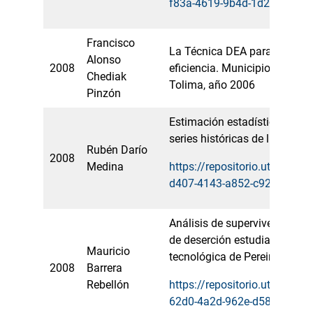
f83a-4619-9b4d-1d2edb9eae
Francisco
La Técnica DEA para medir y 
Alonso
2008
eficiencia. Municipios del D
Chediak
Tolima, año 2006
Pinzón
Estimación estadística de val
series históricas de lluvias
Rubén Darío
2008
Medina
https://repositorio.utp.edu.
d407-4143-a852-c92f779dc9
Análisis de supervivencia ap
de deserción estudiantil en l
Mauricio
tecnológica de Pereira
2008
Barrera
Rebellón
https://repositorio.utp.edu.
62d0-4a2d-962e-d58d2c242