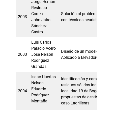
Jorge Hernán
Restrepo
Correa
Solución al problema de entr
2003
John Jairo
con técnicas heurísticas
Sánchez
Castro
Luis Carlos
Palacio Acero
Diseño de un modelo de Gest
2003
José Nelson
Aplicado a Elevadores Integra
Rodríguez
Grandas
Isaac Huertas
Identificación y caracterizac
Nelson
residuos sólidos industriales
Eduardo
2004
localidad 19 de Bogotá D.C y
Rodríguez
propuestas de gestión. Estud
Montaña.
caso Ladrilleras