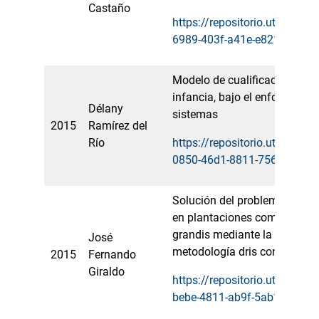
Castaño
https://repositorio.utp.edu.
6989-403f-a41e-e821ab4c6c
Modelo de cualificación de la
infancia, bajo el enfoque de
Délany
sistemas
2015
Ramírez del
Río
https://repositorio.utp.edu.
0850-46d1-8811-75642edfd
Solución del problema de bal
en plantaciones comerciales
grandis mediante la combina
José
metodología dris con metahe
2015
Fernando
Giraldo
https://repositorio.utp.edu.
bebe-4811-ab9f-5ab1723dc9