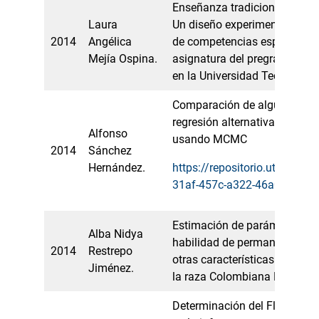
Enseñanza tradicional vs Met
Laura
Un diseño experimental para 
2014
Angélica
de competencias específicas
Mejía Ospina.
asignatura del pregrado de In
en la Universidad Tecnológic
Comparación de algunos mé
regresión alternativa vs Esta
Alfonso
usando MCMC
2014
Sánchez
Hernández.
https://repositorio.utp.edu.
31af-457c-a322-46a0d8035
Estimación de parámetros ge
Alba Nidya
habilidad de permanencia y 
2014
Restrepo
otras características de inte
Jiménez.
la raza Colombiana Lucerna.
Determinación del Flujo de I