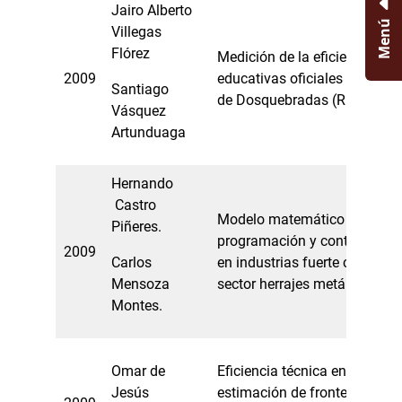
Jairo Alberto
Menú
Villegas
Flórez
Medición de la eficiencia en l
2009
educativas oficiales del muni
Santiago
de Dosquebradas (Risaralda)
Vásquez
Artunduaga
Hernando
Castro
Modelo matemático para la p
Piñeres.
programación y control de la
2009
Carlos
en industrias fuerte como em
Mensoza
sector herrajes metálicos en
Montes.
Omar de
Eficiencia técnica en la regió
Jesús
estimación de fronteras esto