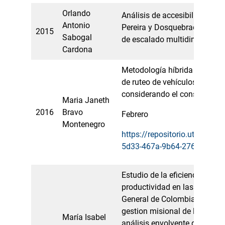
Orlando
Análisis de accesibilidad par
Antonio
Pereira y Dosquebradas a part
2015
Sabogal
de escalado multidimenciona
Cardona
Metodología híbrida para res
de ruteo de vehículos con de
considerando el consumo de
Maria Janeth
2016
Bravo
Febrero
Montenegro
https://repositorio.utp.edu.
5d33-467a-9b64-276656d81
Estudio de la eficiencia técn
productividad en las secciona
General de Colombia, en lo re
gestion misional de la entid
María Isabel
análisis envolvente de datos.