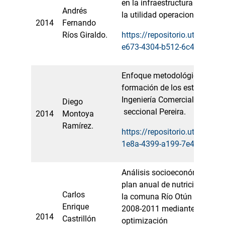
en la infraestructura eléctri
Andrés
la utilidad operacional de un
2014
Fernando
Ríos Giraldo.
https://repositorio.utp.edu.
e673-4304-b512-6c44015f9
Enfoque metodológico para l
formación de los estudiante
Ingeniería Comercial de la Un
Diego
seccional Pereira.
2014
Montoya
Ramírez.
https://repositorio.utp.edu.
1e8a-4399-a199-7e439e715
Análisis socioeconómico de l
plan anual de nutrición en lo
Carlos
la comuna Río Otún de la ciu
Enrique
2008-2011 mediante un mod
2014
Castrillón
optimización