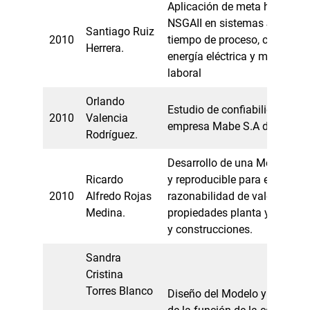
Aplicación de meta heurística
NSGA­II en sistemas Job sho
Santiago Ruiz
2010
tiempo de proceso, controlar 
Herrera.
energía eléctrica y mitigar la
laboral
Orlando
Estudio de confiabilidad de r
2010
Valencia
empresa Mabe S.A de la ciu
Rodríguez.
Desarrollo de una Metodologí
Ricardo
y reproducible para establece
2010
Alfredo Rojas
razonabilidad de valores en 
Medina.
propiedades planta y equipo s
y construcciones.
Sandra
Cristina
Torres Blanco
Diseño del Modelo y Aplicaci