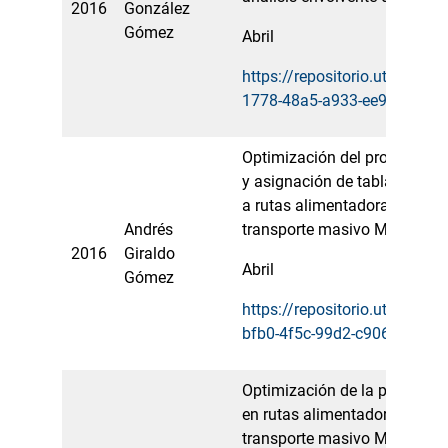
2016
González
Gómez
Abril
https://repositorio.utp.edu.
1778-48a5-a933-ee93240a8
Optimización del procedimie
y asignación de tablas horar
a rutas alimentadoras del si
Andrés
transporte masivo MEGABUS
2016
Giraldo
Abril
Gómez
https://repositorio.utp.edu.
bfb0-4f5c-99d2-c906996b2b
Optimización de la programa
en rutas alimentadoras del s
transporte masivo MEGABUS