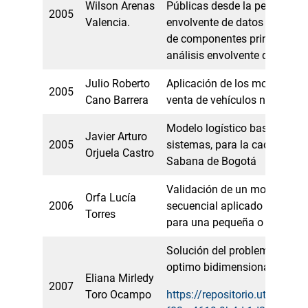
Wilson Arenas
Públicas desde la perspectiva
2005
Valencia.
envolvente de datos (DEA) –
de componentes principales 
análisis envolvente de datos
Julio Roberto
Aplicación de los modelos de
2005
Cano Barrera
venta de vehículos nuevos en
Modelo logístico basado en 
Javier Arturo
2005
sistemas, para la cadena láct
Orjuela Castro
Sabana de Bogotá
Validación de un modelo de
Orfa Lucía
2006
secuencial aplicado a una lí
Torres
para una pequeña o median
Solución del problema empa
optimo bidimensional
Eliana Mirledy
2007
Toro Ocampo
https://repositorio.utp.edu.