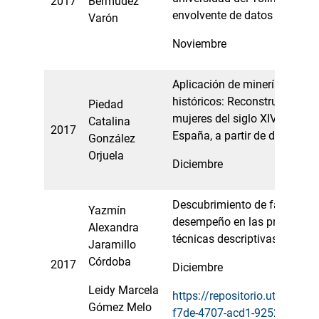
2017
Bermúdez
envolvente de datos – Dea y
Varón
Noviembre
Aplicación de minería de te
históricos: Reconstrucción del
Piedad
mujeres del siglo XIV y XV e
Catalina
2017
España, a partir de document
González
Orjuela
Diciembre
Descubrimiento de factores 
Yazmín
desempeño en las pruebas s
Alexandra
técnicas descriptivas de min
Jaramillo
Córdoba
2017
Diciembre
Leidy Marcela
https://repositorio.utp.edu.
Gómez Melo
f7de-4707-acd1-9252830dd