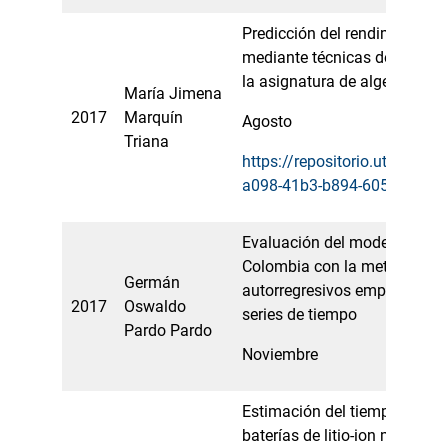
Predicción del rendimiento 
mediante técnicas de análisi
la asignatura de algebra linea
María Jimena
2017
Marquín
Agosto
Triana
https://repositorio.utp.edu.
a098-41b3-b894-605edcf52f
Evaluación del modelo de inf
Colombia con la metodología
Germán
autorregresivos empleando p
2017
Oswaldo
series de tiempo
Pardo Pardo
Noviembre
Estimación del tiempo de vida
baterías de litio-ion mediant