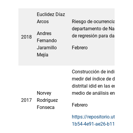
Euclidez Díaz
Arcos
Riesgo de ocurrencia de delit
departamento de Nariño a pa
Andres
de regresión para datos de r
2018
Fernando
Jaramillo
Febrero
Mejía
Construcción de indicador c
medir del índice de desarrollo
distrital idid en las entidades
Norvey
medio de análisis envolvente
2017
Rodríguez
Febrero
Fonseca
https://repositorio.utp.edu.
1b54-4e91-ae26-b11232597