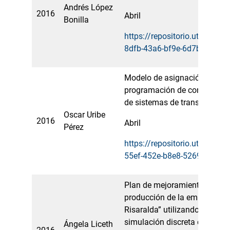
Andrés López
2016
Abril
Bonilla
https://repositorio.utp.edu.
8dfb-43a6-bf9e-6d7b7188e4
Modelo de asignación de turn
programación de conductores
de sistemas de transporte ma
Oscar Uribe
2016
Abril
Pérez
https://repositorio.utp.edu.
55ef-452e-b8e8-52695173c1
Plan de mejoramiento de la l
producción de la empresa “Te
Risaralda” utilizando diseño
simulación discreta que perm
Ángela Liceth