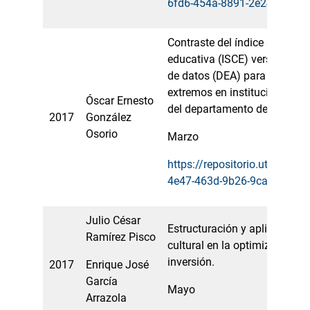
6fd6-454a-8891-2e244fa1c7
Contraste del índice sintético
educativa (ISCE) versus el an
de datos (DEA) para la identi
extremos en instituciones edu
Óscar Ernesto
del departamento del Huila.
2017
González
Osorio
Marzo
https://repositorio.utp.edu.
4e47-463d-9b26-9cae1c70b
Julio César
Estructuración y aplicación 
Ramírez Pisco
cultural en la optimización d
inversión.
2017
Enrique José
García
Mayo
Arrazola