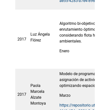
ae55-4283-b7e4-896b0a426
Algoritmo bi-objetivo para el
enrutamiento óptimo de vehí
Luz Ángela
considerando flota heterogén
2017
Flórez
ambientales.
Enero
Modelo de programación ente
asignación de actividades a
Paola
optimizando espacios en aula
Marcela
2017
Marzo
Alzate
Montoya
https://repositorio.utp.edu.