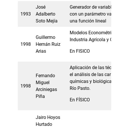
José
Generador de variables aleato
1993
Adalberto
con un parámetro variable e
Soto Mejía
una función lineal
Modelos Econométricos en la
Guillermo
Industria Agrícola y Cafetera
1998
Hernán Ruiz
Arias
En FISICO
Aplicación de las técnicas m
el análisis de las característi
Fernando
químicas y biológicas de cal
Miguel
1998
Río Pasto.
Arciniegas
Piña
En FÍSICO
Jairo Hoyos
Hurtado