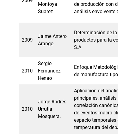
2009
Montoya
de producción con datos de 
Suarez
análisis envolvente de datos
Determinación de la mezcla 
Jaime Antero
2009
productos para la compañía 
Arango
S.A
Sergio
Enfoque Metodológico aplica
2010
Fernández
de manufactura tipo Pull
Henao
Aplicación del análisis de c
principales, análisis clúster y
Jorge Andrés
correlación canónica en la in
2010
Urrutia
de eventos macro climáticos,
Mosquera.
espacio temporales de la prec
temperatura del departament