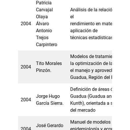
Patricia
Carvajal
Análisis de la relación entre 
Olaya
el
2004
Álvaro
rendimiento en matemáticas a
Antonio
aplicación de
Trejos
técnicas estadísticas multiv
Carpintero
Modelos de tratamiento silvic
Tito Morales
la optimización de la rentabi
2004
Pinzón.
el manejo y aprovechamiento 
Guadua, Región del Eje Cafet
Definición de áreas óptimas 
Jorge Hugo
Guadua (Guadua angustifolí
2004
García Sierra.
Kunth), orientada a satisface
del mercado
Manuel de modelos matemát
José Gerardo
2004
epidemiología y economía én