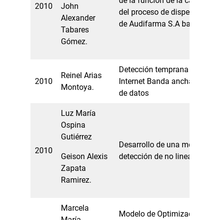
de la función de la calidad pa
2010
John
del proceso de dispensación
Alexander
de Audifarma S.A basado en
Tabares
Gómez.
Detección temprana de Fallas
Reinel Arias
2010
Internet Banda ancha aplica
Montoya.
de datos
Luz María
Ospina
Gutiérrez
Desarrollo de una metodologí
2010
Geison Alexis
detección de no linealidad en
Zapata
Ramirez.
Marcela
Modelo de Optimización para
María