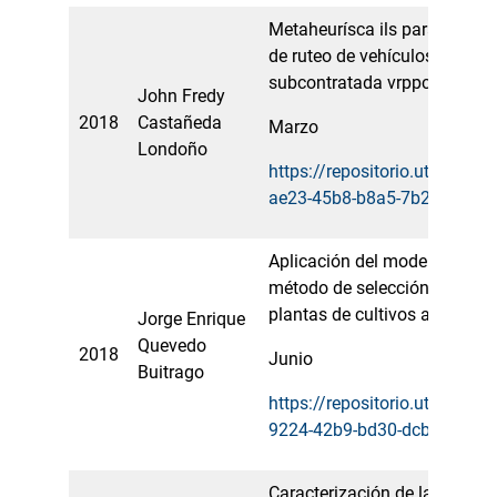
Metaheurísca ils para la sol
de ruteo de vehículos con flo
subcontratada vrppc.
John Fredy
2018
Castañeda
Marzo
Londoño
https://repositorio.utp.edu.
ae23-45b8-b8a5-7b2e6aa59c
Aplicación del modelo estad
método de selección en mejo
plantas de cultivos anuales
Jorge Enrique
Quevedo
2018
Junio
Buitrago
https://repositorio.utp.edu.
9224-42b9-bd30-dcbc8a29e
Caracterización de la morbili