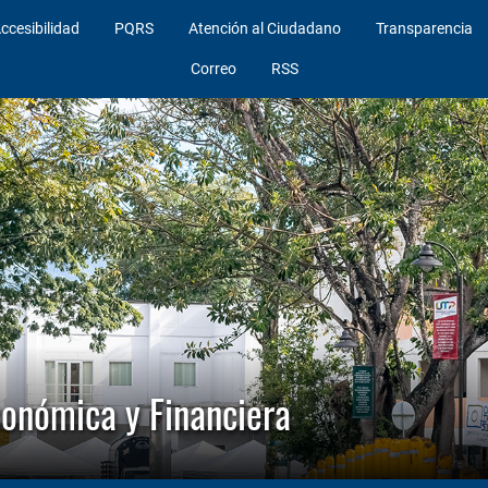
ccesibilidad
PQRS
Atención al Ciudadano
Transparencia
Correo
RSS
conómica y Financiera