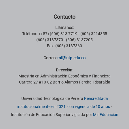
Contacto
Llámanos:
Teléfono: (+57) (606) 313 7719 - (606) 3214855
(606) 3137370 - (606) 3137205
Fax: (606) 3137360
Correo:
m
ii
@utp.edu.co
Dirección:
Maestría en Administración Económica y Financiera
Carrera 27 #10-02 Barrio Álamos Pereira, Risaralda
Información institucional
Universidad Tecnológica de Pereira
Reacreditada
institucionalmente en 2021, con vigencia de 10 años
-
Institución de Educación Superior vigilada por
MinEducación