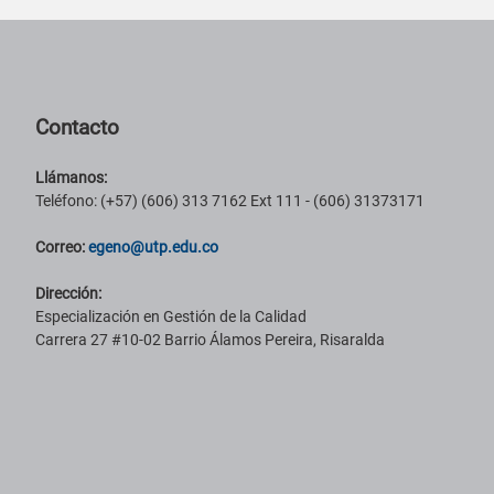
Pie de página con información de contacto, redes sociales y datos ins
Contacto
Llámanos:
Teléfono: (+57) (606) 313 7162 Ext 111 - (606) 31373171
Correo:
egeno@utp.edu.co
Dirección:
Especialización en Gestión de la Calidad
Carrera 27 #10-02 Barrio Álamos Pereira, Risaralda