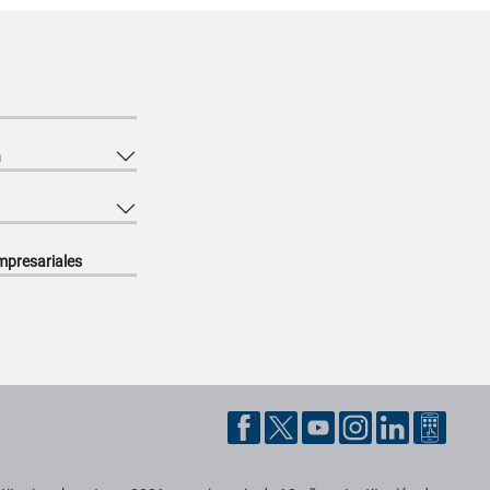
n
mpresariales