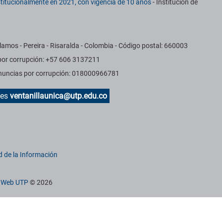
titucionalmente en 2021, con vigencia de 10 años
- Institución de
amos - Pereira - Risaralda - Colombia - Código postal: 660003
 por corrupción: +57 606 3137211
Denuncias por corrupción: 018000966781
des
ventanillaunica@utp.edu.co
d de la Información
n Web UTP
© 2026