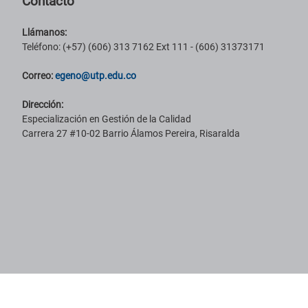
Contacto
Llámanos:
Teléfono: (+57) (606) 313 7162 Ext 111 - (606) 31373171
Correo:
egeno@utp.edu.co
Dirección:
Especialización en Gestión de la Calidad
Carrera 27 #10-02 Barrio Álamos Pereira, Risaralda