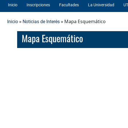
Inicio
Inscripciones
Facultades
La Universidad
UT
»
» Mapa Esquemático
Inicio
Noticias de Interés
Mapa Esquemático