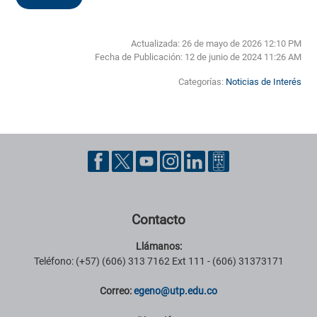
Actualizada: 26 de mayo de 2026 12:10 PM
Fecha de Publicación:
12 de junio de 2024 11:26 AM
Categorías:
Noticias de Interés
Pie de página con información de contacto, redes sociales y datos ins
Contacto
Llámanos:
Teléfono: (+57) (606) 313 7162 Ext 111 - (606) 31373171
Correo:
egeno@utp.edu.co