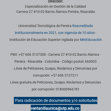
Dirección:
Especialización en Gestión de la Calidad
Carrera 27 #10-02 Barrio Álamos Pereira, Risaralda
Información institucional
Universidad Tecnológica de Pereira
Reacreditada
institucionalmente en 2021, con vigencia de 10 años
-
Institución de Educación Superior vigilada por
MinEducación
PBX: +57 606 3137300 - Carrera 27 #10-02 Barrio Alamos -
Pereira - Risaralda - Colombia - Código postal: 660003
Línea de Peticiones, Quejas, Reclamos y Denuncias por
corrupción: +57 606 3137211
Línea gratuita de Peticiones, Quejas, Reclamos y Denuncias
por corrupción: 018000966781
Para radicación de documentos y/o solicitudes
ventanillaunica@utp.edu.co