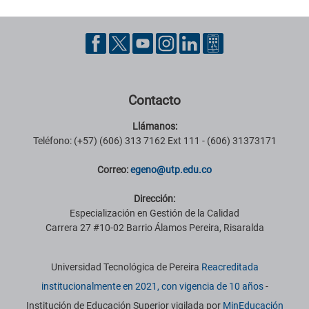
Pie de página con información de contacto, redes sociales y datos ins
Contacto
Llámanos:
Teléfono: (+57) (606) 313 7162 Ext 111 - (606) 31373171
Correo:
egeno@utp.edu.co
Dirección:
Especialización en Gestión de la Calidad
Carrera 27 #10-02 Barrio Álamos Pereira, Risaralda
Información institucional
Universidad Tecnológica de Pereira
Reacreditada
institucionalmente en 2021, con vigencia de 10 años
-
Institución de Educación Superior vigilada por
MinEducación