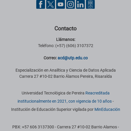
Pie de página con información de contacto, redes sociales y datos ins
Contacto
Llámanos:
Teléfono: (+57) (606) 3107372
Correo:
acd@utp.edu.co
Especialización en Analítica y Ciencia de Datos Aplicada
Carrera 27 #10-02 Barrio Álamos Pereira, Risaralda
Información institucional
Universidad Tecnológica de Pereira
Reacreditada
institucionalmente en 2021, con vigencia de 10 años
-
Institución de Educación Superior vigilada por
MinEducación
PBX: +57 606 3137300 - Carrera 27 #10-02 Barrio Alamos -