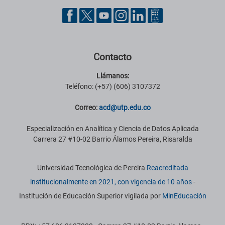
Pie de página con información de contacto, redes sociales y datos ins
Contacto
Llámanos:
Teléfono: (+57) (606) 3107372
Correo:
acd@utp.edu.co
Especialización en Analítica y Ciencia de Datos Aplicada
Carrera 27 #10-02 Barrio Álamos Pereira, Risaralda
Información institucional
Universidad Tecnológica de Pereira
Reacreditada
institucionalmente en 2021, con vigencia de 10 años
-
Institución de Educación Superior vigilada por
MinEducación