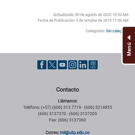
Actualizada: 30 de agosto de 2022 10:50 AM
Fecha de Publicación:
3 de octubre de 2019 11:36 AM
Categorías:
Sin categoría
Menú
Pie de página con información de contacto, redes sociales y datos ins
Contacto
Llámanos:
Teléfono: (+57) (606) 313 7719 - (606) 3214855
(606) 3137370 - (606) 3137205
Fax: (606) 3137360
Correo:
m
ii
@utp.edu.co