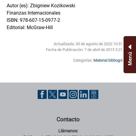
Autor (es): Zbigniew Kozikowski
Finanzas Internacionales
ISBN: 978-607-15-0977-2
Editorial: McGraw-Hill
Actualizada: 30 de agosto de 2022 10:51 AM
Fecha de Publicación:
7 de abril de 2015 5:21 PM
Menú
Categorías:
Material bibliográfico
Pie de página con información de contacto, redes sociales y datos ins
Contacto
Llámanos: