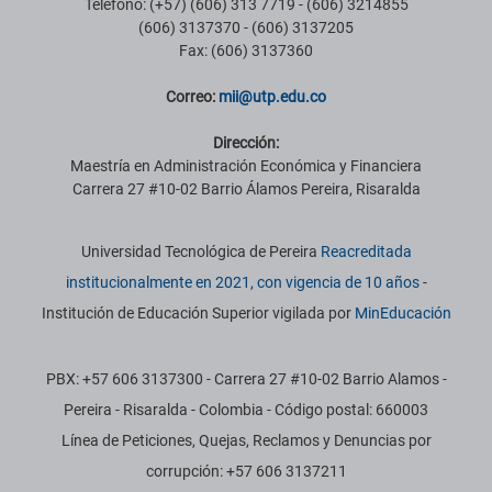
Teléfono: (+57) (606) 313 7719 - (606) 3214855
(606) 3137370 - (606) 3137205
Fax: (606) 3137360
Correo:
m
ii
@utp.edu.co
Dirección:
Maestría en Administración Económica y Financiera
Carrera 27 #10-02 Barrio Álamos Pereira, Risaralda
Información institucional
Universidad Tecnológica de Pereira
Reacreditada
institucionalmente en 2021, con vigencia de 10 años
-
Institución de Educación Superior vigilada por
MinEducación
PBX: +57 606 3137300 - Carrera 27 #10-02 Barrio Alamos -
Pereira - Risaralda - Colombia - Código postal: 660003
Línea de Peticiones, Quejas, Reclamos y Denuncias por
corrupción: +57 606 3137211