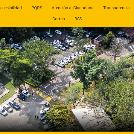
ccesibilidad
PQRS
Atención al Ciudadano
Transparencia
Correo
RSS