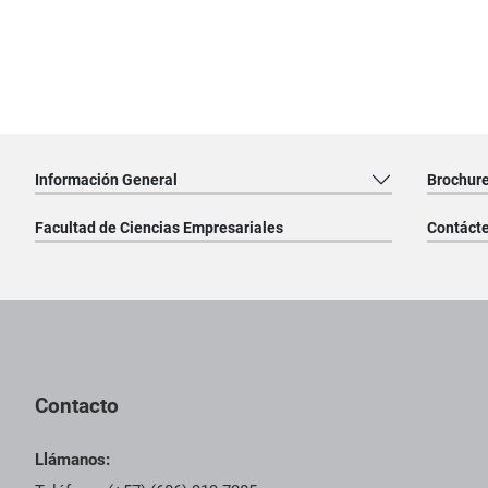
Información General
Brochur
Facultad de Ciencias Empresariales
Contáct
Pie de página con información de contacto, redes sociales y dat
Contacto
Llámanos: