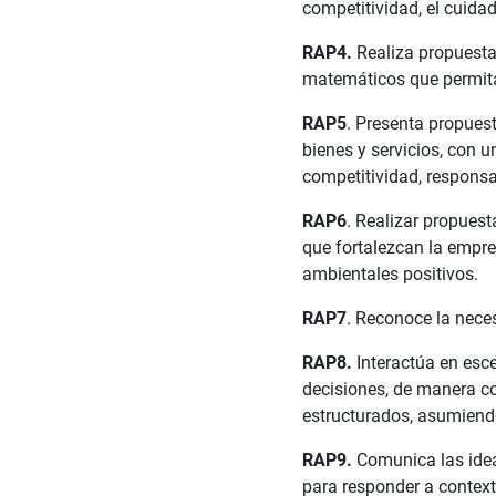
competitividad, el cuida
RAP4.
Realiza propuesta
matemáticos que permita
RAP5
. Presenta propues
bienes y servicios, con 
competitividad, responsa
RAP6
. Realizar propuest
que fortalezcan la empr
ambientales positivos.
RAP7
. Reconoce la nec
RAP8.
Interactúa en esce
decisiones, de manera co
estructurados, asumiendo
RAP9.
Comunica las idea
para responder a context