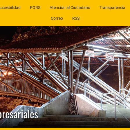
ccesbilidad
PQRS
Atención al Ciudadano
Transparencia
Correo
RSS
presariales