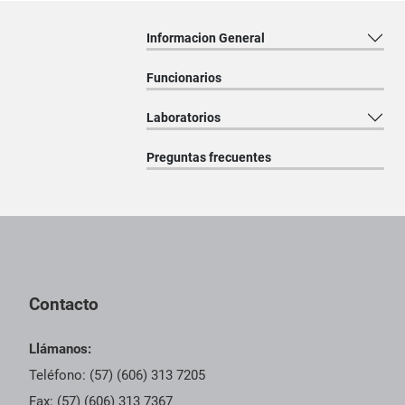
Informacion General
Funcionarios
Laboratorios
Preguntas frecuentes
Pie de página con información de contacto, redes sociales y dat
Contacto
Llámanos:
Teléfono: (57) (606) 313 7205
Fax: (57) (606) 313 7367