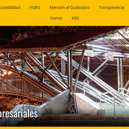
ccesbilidad
PQRS
Atención al Ciudadano
Transparencia
Correo
RSS
presariales