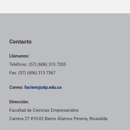
Pie de página con información de contacto, redes sociales y dat
Contacto
Llámanos:
Teléfono: (57) (606) 313 7205
Fax: (57) (606) 313 7367
Correo:
faciem@utp.edu.co
Dirección:
Facultad de Ciencias Empresariales
Carrera 27 #10-02 Barrio Álamos Pereira, Risaralda