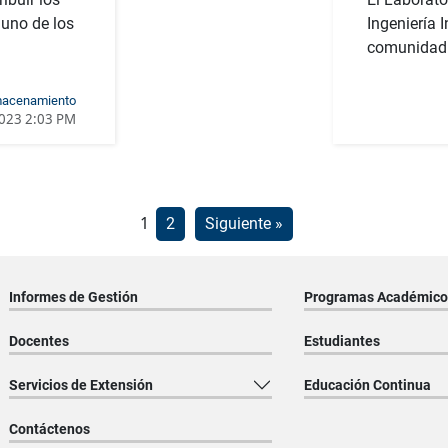
uno de los
Ingeniería 
comunidad 
lmacenamiento
2023 2:03 PM
Paginación
1
2
Siguiente »
de
entradas
Informes de Gestión
Programas Académico
Docentes
Estudiantes
Servicios de Extensión
Educación Continua
Contáctenos