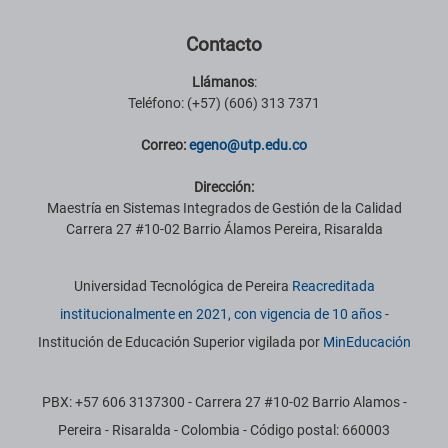
Contacto
Llámanos
:
Teléfono: (+57) (606) 313 7371
Correo:
egeno@utp.edu.co
Dirección:
Maestría en Sistemas Integrados de Gestión de la Calidad
Carrera 27 #10-02 Barrio Álamos Pereira, Risaralda
Información institucional
Universidad Tecnológica de Pereira
Reacreditada
institucionalmente en 2021, con vigencia de 10 años
-
Institución de Educación Superior vigilada por
MinEducación
PBX: +57 606 3137300 - Carrera 27 #10-02 Barrio Alamos -
Pereira - Risaralda - Colombia - Código postal: 660003