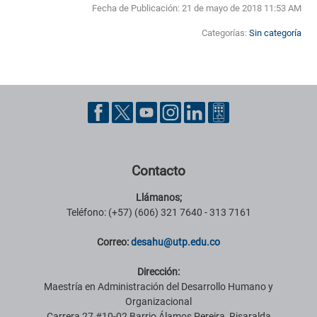
Fecha de Publicación:
21 de mayo de 2018 11:53 AM
Categorías:
Sin categoría
Pie de página con información de contacto, redes sociales y datos ins
Contacto
Llámanos;
Teléfono: (+57) (606) 321 7640 - 313 7161
Correo:
desahu@utp.edu.co
Dirección:
Maestría en Administración del Desarrollo Humano y
Organizacional
Carrera 27 #10-02 Barrio Álamos Pereira, Risaralda